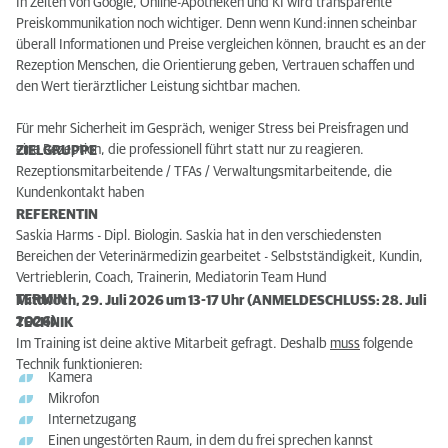
In Zeiten von Google, Online-Apotheken und KI wird transparente
Preiskommunikation noch wichtiger. Denn wenn Kund:innen scheinbar
überall Informationen und Preise vergleichen können, braucht es an der
Rezeption Menschen, die Orientierung geben, Vertrauen schaffen und
den Wert tierärztlicher Leistung sichtbar machen.
Für mehr Sicherheit im Gespräch, weniger Stress bei Preisfragen und
eine Rezeption, die professionell führt statt nur zu reagieren.
ZIELGRUPPE
Rezeptionsmitarbeitende / TFAs / Verwaltungsmitarbeitende, die
Kundenkontakt haben
REFERENTIN
Saskia Harms - Dipl. Biologin. Saskia hat in den verschiedensten
Bereichen der Veterinärmedizin gearbeitet - Selbstständigkeit, Kundin,
Vertrieblerin, Coach, Trainerin, Mediatorin Team Hund
TERMIN
Mittwoch, 29. Juli 2026 um 13-17 Uhr (ANMELDESCHLUSS: 28. Juli
2026)
TECHNIK
Im Training ist deine aktive Mitarbeit gefragt. Deshalb
muss
folgende
Technik funktionieren:
Kamera
Mikrofon
Internetzugang
Einen ungestörten Raum, in dem du frei sprechen kannst